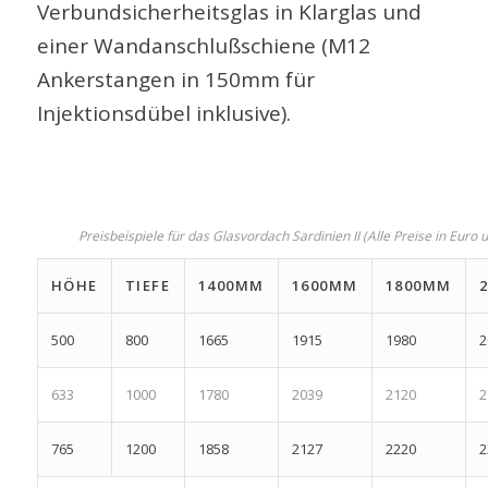
Verbundsicherheitsglas in Klarglas und
einer Wandanschlußschiene (M12
Ankerstangen in 150mm für
Injektionsdübel inklusive).
Preisbeispiele für das Glasvordach Sardinien II (Alle Preise in Euro u
HÖHE
TIEFE
1400MM
1600MM
1800MM
500
800
1665
1915
1980
2
633
1000
1780
2039
2120
2
765
1200
1858
2127
2220
2