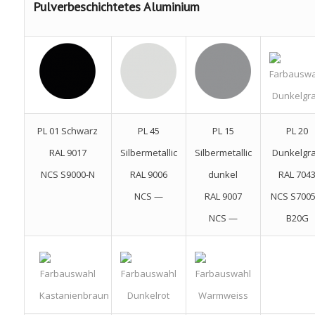
Pulverbeschichtetes Aluminium
PL 01 Schwarz
PL 45
PL 15
PL 20
RAL 9017
Silbermetallic
Silbermetallic
Dunkelgr
NCS S9000-N
RAL 9006
dunkel
RAL 704
NCS —
RAL 9007
NCS S7005
NCS —
B20G