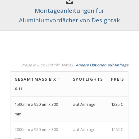
Montageanleitungen für
Aluminiumvordächer von Designtak
Preise in Euro und inkl. MwSt.) ·
Andere Optionen auf Anfrage
GESAMTMASS B X T X
SPOTLIGHTS
PREIS
H
1500mm x 950mm x 300
auf Anfrage
1235 €
mm
2000mm x 950mm x 300
auf Anfrage
1462 €
mm