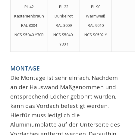
PL 42
PL 22
PL 90
Kastanienbraun
Dunkelrot
Warmweiß
RAL 8004
RAL 3009
RAL 9010
NCS S5040-Y70R
NCS S5040-
NCS S0502-Y
Y80R
MONTAGE
Die Montage ist sehr einfach. Nachdem
an der Hauswand Maßgenommen und
entsprechend Löcher gebohrt wurden,
kann das Vordach befestigt werden.
Hierfür muss lediglich die
Aluminiumplatte auf der Unterseite des
Vordaches entfernt werden. Daraufhin